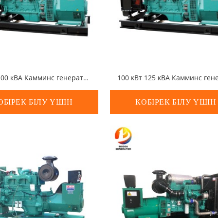
80 кВт 100 кВА Камминс генераторы
ӨБІРЕК БІЛУ ҮШІН
КӨБІРЕК БІЛУ ҮШІН