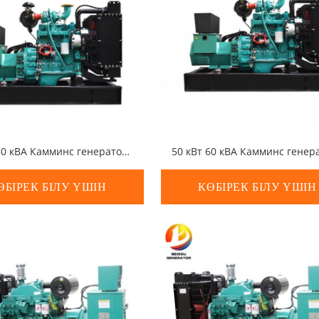
40 кВт 50 кВА Камминс генераторы
ӨБІРЕК БІЛУ ҮШІН
КӨБІРЕК БІЛУ ҮШІН