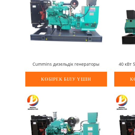
Cummins дизельдік генераторы
КӨБІРЕК БІЛУ ҮШІН
К