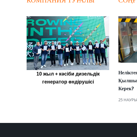
КОМПАНИЯ ТУРАЛЫ
СОҢҒ
Нелікт
10 жыл + кәсіби дизельдік
Қылшық
генератор өндірушісі
Керек?
25 НАУРЫ