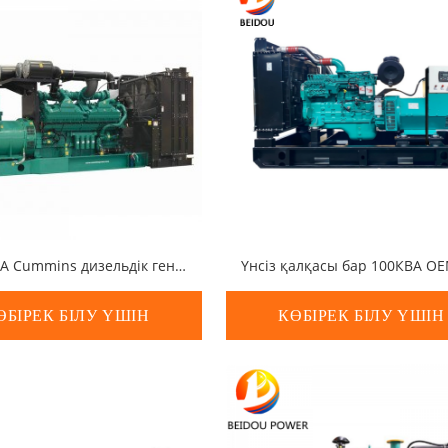
1000 КВА Cummins дизельдік генератор жинағы
ӨБІРЕК БІЛУ ҮШІН
КӨБІРЕК БІЛУ ҮШІН