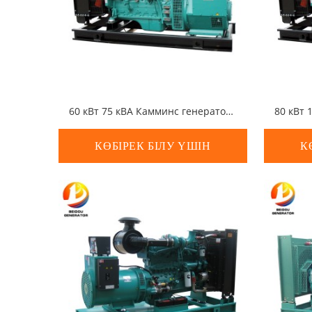
60 кВт 75 кВА Камминс генераторы
КӨБІРЕК БІЛУ ҮШІН
К