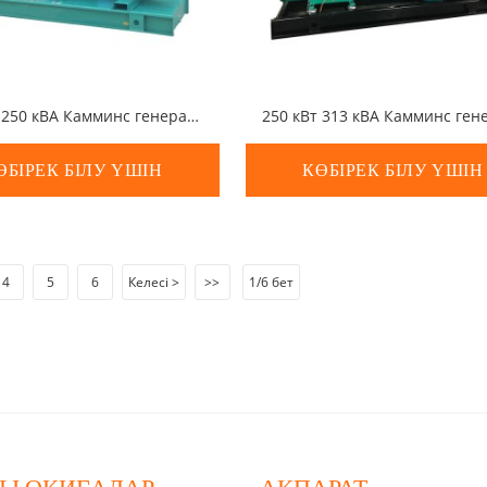
200 кВт 250 кВА Камминс генераторы
ӨБІРЕК БІЛУ ҮШІН
КӨБІРЕК БІЛУ ҮШІН
4
5
6
Келесі >
>>
1/6 бет