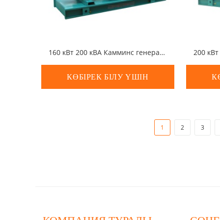
160 кВт 200 кВА Камминс генераторы
КӨБІРЕК БІЛУ ҮШІН
К
1
2
3