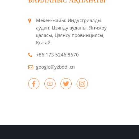
БАЙЛАНЫС АҚПАРАТЫ
Мекен-жайы: Индустриалды
аудан, Цзянду ауданы, Янчжоу
қаласы, Цзянсу провинциясы,
Қытай.
+86 173 5246 8670
google@yzbddl.cn