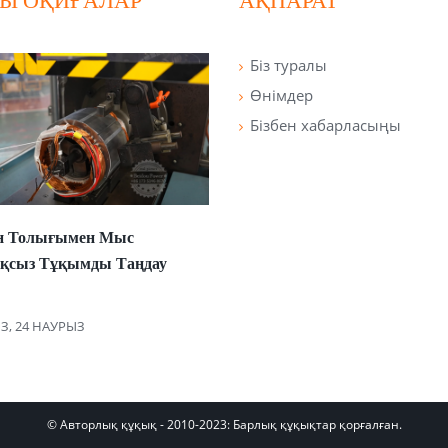
Ы ОҚИҒАЛАР
АҚПАРАТ
Біз туралы
Өнімдер
Бізбен хабарласыңы
ен Толығымен Мыс
сыз Тұқымды Таңдау
З, 24 НАУРЫЗ
© Авторлық құқық - 2010-2023: Барлық құқықтар қорғалған.