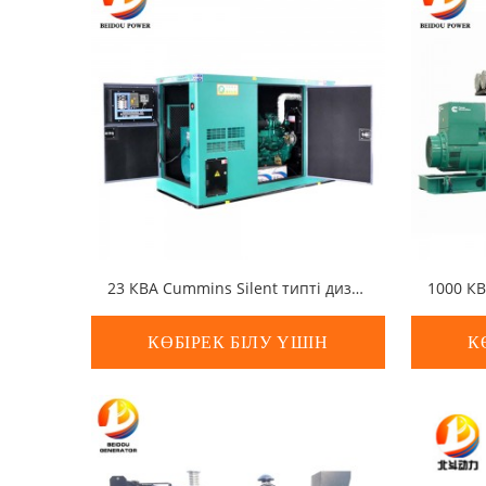
23 КВА Cummins Silent типті дизельді генераторлар жинағы
КӨБІРЕК БІЛУ ҮШІН
К