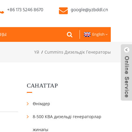
+86 173 5246 8670
google@yzbddl.cn
ЫҢЫ
English
Үй
Cummins Дизельдік Генераторы
САНАТТАР
Өнімдер
8-500 КВА дизельді генераторлар
жинағы