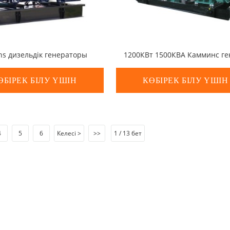
ns дизельдік генераторы
ӨБІРЕК БІЛУ ҮШІН
КӨБІРЕК БІЛУ ҮШІН
4
5
6
Келесі >
>>
1 / 13 бет