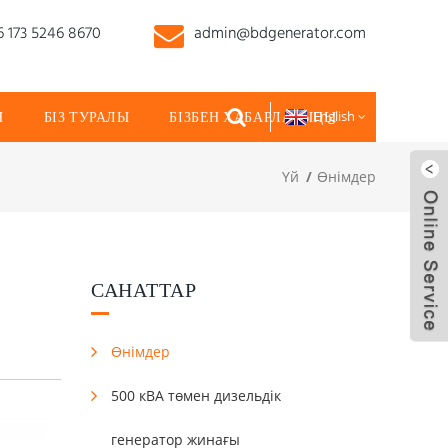
 173 5246 8670
admin@bdgenerator.com
Н
БІЗ ТУРАЛЫ
БІЗБЕН ХАБАРЛАСЫҢЫ
English
Үй
Өнімдер
САНАТТАР
Өнімдер
500 кВА төмен дизельдік
генератор жинағы