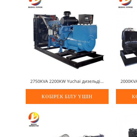
2750KVA 2200KW Yuchai дизельдік генератор жинағы
КӨБІРЕК БІЛУ ҮШІН
К