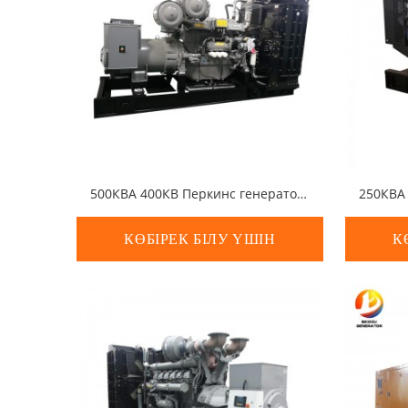
500КВА 400КВ Перкинс генераторы
КӨБІРЕК БІЛУ ҮШІН
К