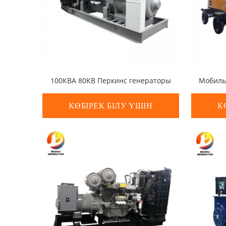
100КВА 80КВ Перкинс генераторы
КӨБІРЕК БІЛУ ҮШІН
К