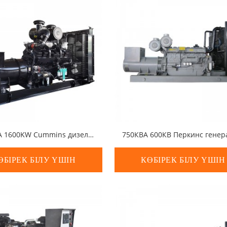
2000KVA 1600KW Cummins дизельдік генератор жинағы
ӨБІРЕК БІЛУ ҮШІН
КӨБІРЕК БІЛУ ҮШІН