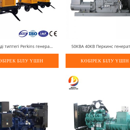
Мобильді типтегі Perkins генераторы
50КВА 40КВ Перкинс генера
ӨБІРЕК БІЛУ ҮШІН
КӨБІРЕК БІЛУ ҮШІН