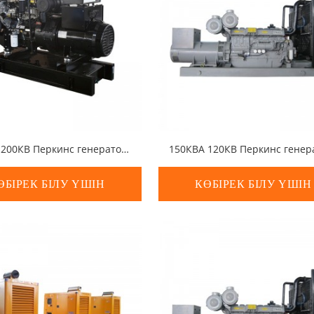
250КВА 200КВ Перкинс генераторы
ӨБІРЕК БІЛУ ҮШІН
КӨБІРЕК БІЛУ ҮШІН