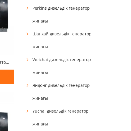
Perkins дизельдік генератор
жинағы
Шанхай дизельдік генератор
жинағы
Weichai дизельдік генератор
150КВА 120КВ Перкинс генераторы
жинағы
Яндонг дизельдік генератор
жинағы
Yuchai дизельдік генератор
жинағы