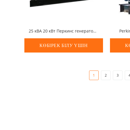
25 кВА 20 кВт Перкинс генераторы
Perki
КӨБІРЕК БІЛУ ҮШІН
К
1
2
3