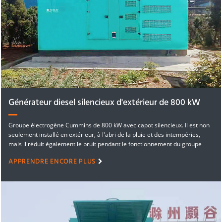
Générateur diesel silencieux d'extérieur de 800 kW
Groupe électrogène Cummins de 800 kW avec capot silencieux. Il est non
seulement installé en extérieur, à l'abri de la pluie et des intempéries,
mais il réduit également le bruit pendant le fonctionnement du groupe
électrogène. Ce groupe électrogène permet au client de réduire les coûts
APPRENDRE ENCORE PLUS
de construction du local technique.