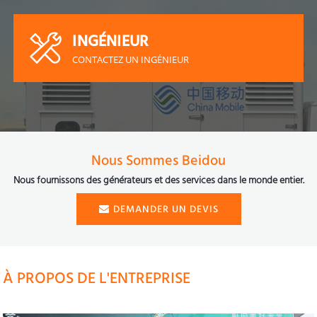
INGÉNIEUR
CONTACTEZ UN INGÉNIEUR
INGÉNIEUR
CONTACTEZ UN INGÉNIEUR
Nous Sommes Beidou
Nous fournissons des générateurs et des services dans le monde entier.
DEMANDER UN DEVIS
À PROPOS DE L'ENTREPRISE