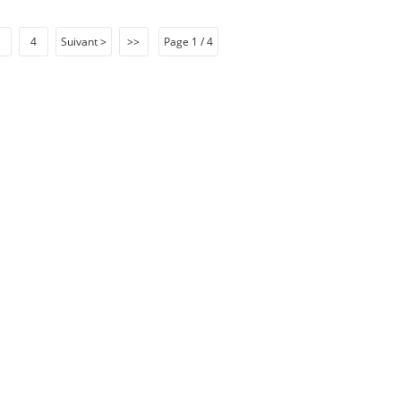
4
Suivant >
>>
Page 1 / 4