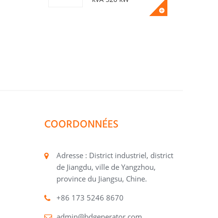
Groupe électrogène
diesel silencieux 50
kVA 40 kW
Groupe électrogène
diesel silencieux 400
kVA 320 kW
COORDONNÉES
Groupe électrogène
diesel silencieux 200
kVA 160 kW
Adresse : District industriel, district
de Jiangdu, ville de Yangzhou,
province du Jiangsu, Chine.
Alternateur Beidou
Power BDI720A
+86 173 5246 8670
admin@bdgenerator.com